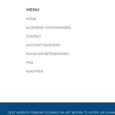
MENU
HOME
ALGEMENE VOORWAARDEN
CONTACT
ACCOUNT GEGEVENS
RUILEN EN RETOURNEREN
FAQ
KLACHTEN
ALLE BEDRAGEN ZIJN INCLUSIEF BTW
POWERED BY C
DEZE WEBSITE GEBRUIKT COOKIES OM HET BEZOEK TE METEN, WE SLAA