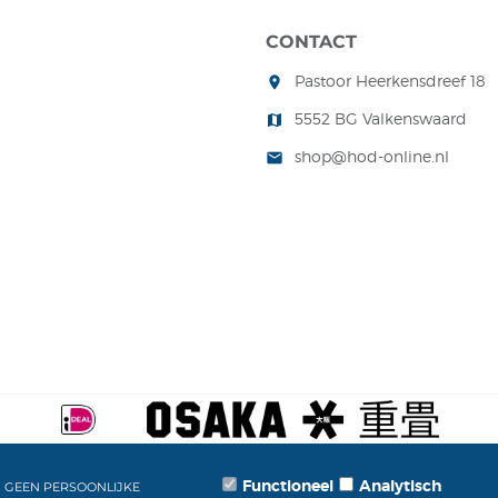
CONTACT
Pastoor Heerkensdreef 18
room
5552 BG Valkenswaard
map
shop@hod-online.nl
mail
CV SHOP
SOFTWARE WEBSHOP
Functioneel
Analytisch
N GEEN PERSOONLIJKE